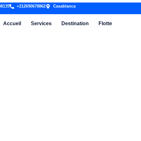
38135
+212690678862
Casablanca
Accueil
Services
Destination
Flotte
Essaouira