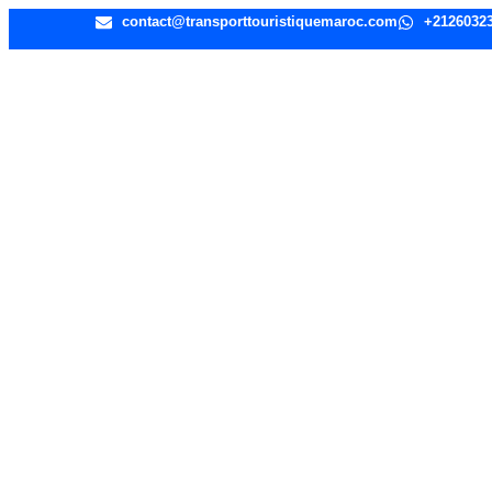
contact@transporttouristiquemaroc.com
+2126032