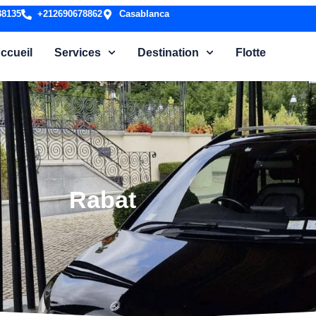
38135
+212690678862
Casablanca
ccueil
Services
Destination
Flotte
Rabat