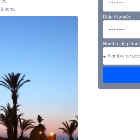
tés.
à-porte.
Date d'arrivée
Nombre de perso