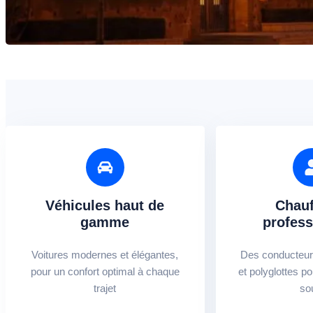
Véhicules haut de
Chauf
gamme
profess
Voitures modernes et élégantes,
Des conducteur
pour un confort optimal à chaque
et polyglottes po
trajet
so